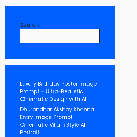
Search
Luxury Birthday Poster Image
Prompt – Ultra-Realistic
Cinematic Design with AI
Dhurandhar Akshay Khanna
Entry Image Prompt –
Cinematic Villain Style AI
Portrait