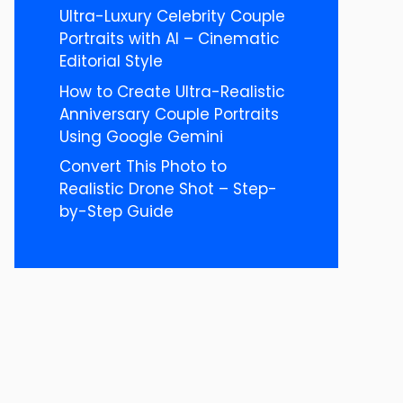
Ultra-Luxury Celebrity Couple
Portraits with AI – Cinematic
Editorial Style
How to Create Ultra-Realistic
Anniversary Couple Portraits
Using Google Gemini
Convert This Photo to
Realistic Drone Shot – Step-
by-Step Guide